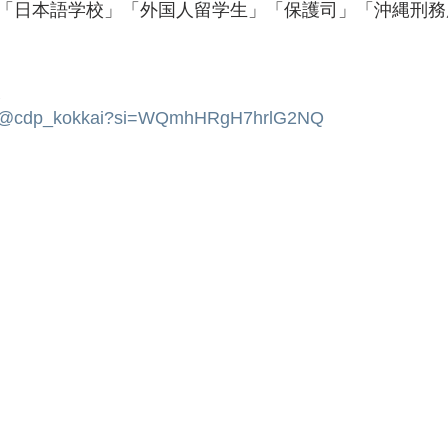
「日本語学校」「外国人留学生」「保護司」「沖縄刑務
報
om/@cdp_kokkai?si=WQmhHRgH7hrlG2NQ