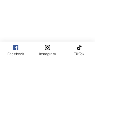
Facebook
Instagram
TikTok
立憲民主党長崎県第3区総支部長
次期衆議院選挙立候補予定者
山田勝彦