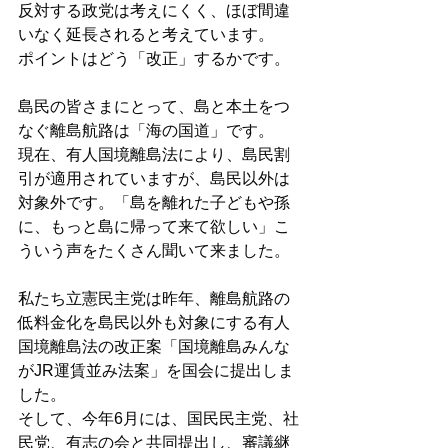
反対する政党は考えにくく、ほぼ間違
いなく延長されると考えています。
ポイントはどう「改正」するかです。
島民の皆さまにとって、島と本土をつ
なぐ離島航路は「海の国道」です。
現在、有人国境離島法により、島民割
引が適用されていますが、島民以外は
対象外です。「島を離れた子どもや孫
に、もっと島に帰って来て欲しい」こ
ういう声をたくさん聞いて来ました。
私たち立憲民主党は昨年、離島航路の
低料金化を島民以外も対象にする有人
国境離島法の改正案「国境離島みんな
がJR運賃並み法案」を国会に提出しま
した。
そして、今年6月には、国民民主党、社
民党、有志の会と共同提出し、審議継