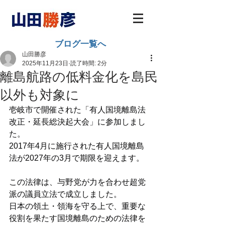
ブログ一覧へ
山田勝彦
2025年11月23日
読了時間: 2分
離島航路の低料金化を島民
以外も対象に
壱岐市で開催された「有人国境離島法
改正・延長総決起大会」に参加しまし
た。
2017年4月に施行された有人国境離島
法が2027年の3月で期限を迎えます。
この法律は、与野党が力を合わせ超党
派の議員立法で成立しました。
日本の領土・領海を守る上で、重要な
役割を果たす国境離島のための法律を