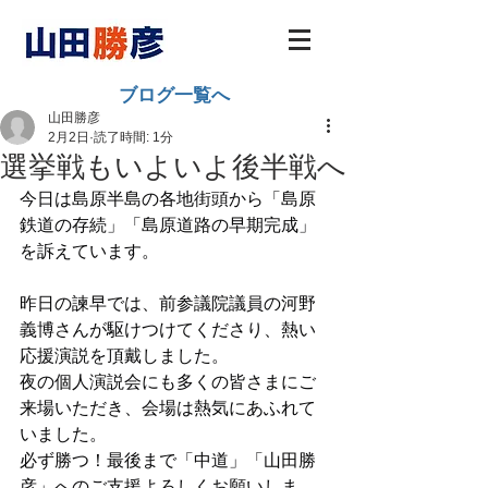
ブログ一覧へ
山田勝彦
2月2日
読了時間: 1分
選挙戦もいよいよ後半戦へ
今日は島原半島の各地街頭から「島原
鉄道の存続」「島原道路の早期完成」
を訴えています。
昨日の諫早では、前参議院議員の河野
義博さんが駆けつけてくださり、熱い
応援演説を頂戴しました。
夜の個人演説会にも多くの皆さまにご
来場いただき、会場は熱気にあふれて
いました。
必ず勝つ！最後まで「中道」「山田勝
彦」へのご支援よろしくお願いしま