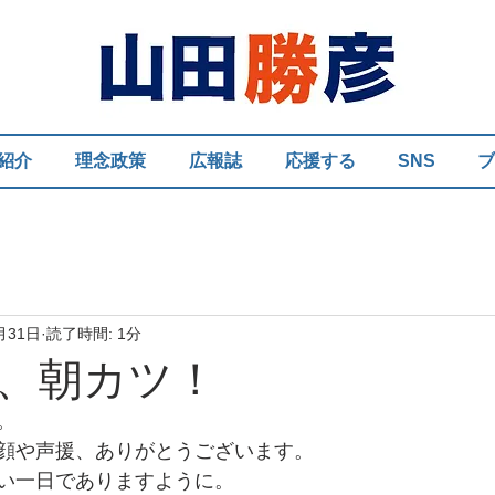
紹介
理念政策
広報誌
応援する
SNS
ブ
月31日
読了時間: 1分
、朝カツ！
。
顔や声援、ありがとうございます。
い一日でありますように。