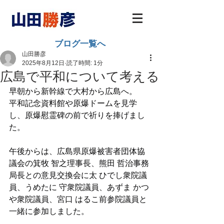
ブログ一覧へ
山田勝彦
2025年8月12日
読了時間: 1分
広島で平和について考える
早朝から新幹線で大村から広島へ。
平和記念資料館や原爆ドームを見学
し、原爆慰霊碑の前で祈りを捧げまし
た。
午後からは、広島県原爆被害者団体協
議会の箕牧 智之理事長、熊田 哲治事務
局長との意見交換会に太 ひでし衆院議
員、うめたに 守衆院議員、あずま かつ
や衆院議員、宮口 はるこ前参院議員と
一緒に参加しました。