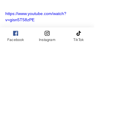
https://www.youtube.com/watch?
v=gisn5T58zPE
Facebook
Instagram
TikTok
コメント