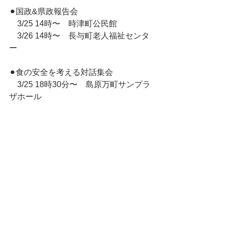
⚫︎国政&県政報告会
　3/25 14時〜　時津町公民館
　3/26 14時〜　長与町老人福祉センタ
ー
⚫︎食の安全を考える対話集会
　3/25 18時30分〜　島原万町サンプラ
ザホール