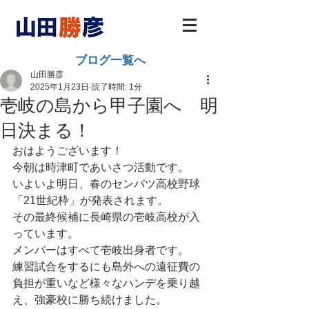
ブログ一覧へ
山田勝彦
2025年1月23日
読了時間: 1分
壱岐の島から甲子園へ 明
日決まる！
おはようございます！
今朝は時津町であいさつ活動です。
いよいよ明日、春のセンバツ高校野球
「21世紀枠」が発表されます。
その最終候補に長崎県の壱岐高校が入
っています。
メンバーはすべて壱岐出身者です。
練習試合をするにも島外への遠征費の
負担が重いなど様々なハンデを乗り越
え、強豪校に勝ち続けました。