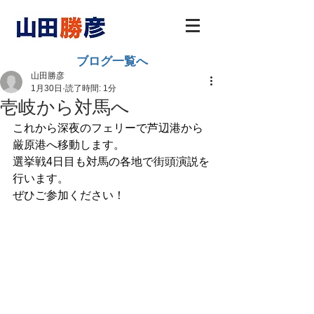
ブログ一覧へ
山田勝彦
1月30日
読了時間: 1分
壱岐から対馬へ
これから深夜のフェリーで芦辺港から
厳原港へ移動します。
選挙戦4日目も対馬の各地で街頭演説を
行います。
ぜひご参加ください！