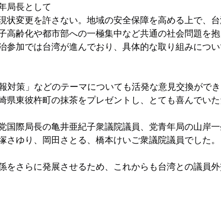
年局長として
現状変更を許さない。地域の安全保障を高める上で、台
子高齢化や都市部への一極集中など共通の社会問題を抱
治参加では台湾が進んでおり、具体的な取り組みについ
情報対策」などのテーマについても活発な意見交換がで
崎県東彼杵町の抹茶をプレゼントし、とても喜んでいた
党国際局長の亀井亜紀子衆議院議員、党青年局の山岸一
塚さゆり、岡田さとる、橋本けいご衆議院議員でした。
係をさらに発展させるため、これからも台湾との議員外