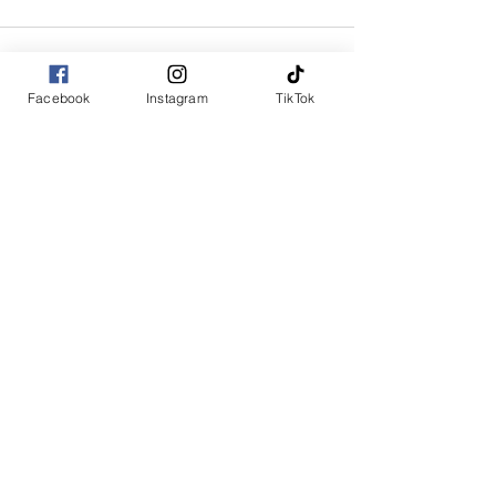
Facebook
Instagram
TikTok
コメント
コメントを追加…
（大村事務所）〒856-0805 長崎県大村市竹松本町859-1
TEL：
0957-46-3788
FAX：
0957-46-3789
©2026 山田勝彦 All Rights Reserved.