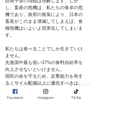
防衛予算の増額は理解します。しか
し、畜産の危機は、私たちの食卓の危
機であり、政府の無策により、日本の
畜産がこのまま壊滅してしまえば、食
糧危機はいよいよ現実化してしまいま
す。
私たちは食べることでしか生きていけ
ません。
先進国中最も低い37%の食料自給率を
向上させないといけません。
国民の命を守るため、反撃能力を有す
るミサイル配備以上に優先すべきは、
食料安全保障の強化ではないでしょう
か？
Facebook
Instagram
TikTok