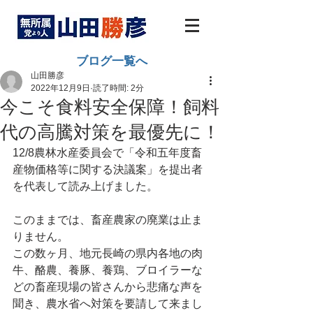
ブログ一覧へ
山田勝彦
2022年12月9日
読了時間: 2分
今こそ食料安全保障！飼料
代の高騰対策を最優先に！
12/8農林水産委員会で「令和五年度畜
産物価格等に関する決議案」を提出者
を代表して読み上げました。
このままでは、畜産農家の廃業は止ま
りません。
この数ヶ月、地元長崎の県内各地の肉
牛、酪農、養豚、養鶏、ブロイラーな
どの畜産現場の皆さんから悲痛な声を
聞き、農水省へ対策を要請して来まし