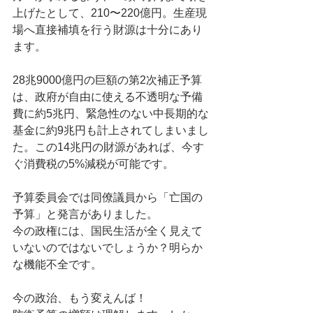
上げたとして、210〜220億円。生産現
場へ直接補填を行う財源は十分にあり
ます。
28兆9000億円の巨額の第2次補正予算
は、政府が自由に使える不透明な予備
費に約5兆円、緊急性のない中長期的な
基金に約9兆円も計上されてしまいまし
た。この14兆円の財源があれば、今す
ぐ消費税の5%減税が可能です。
予算委員会では同僚議員から「亡国の
予算」と発言がありました。
今の政権には、国民生活が全く見えて
いないのではないでしょうか？明らか
な機能不全です。
今の政治、もう変えんば！