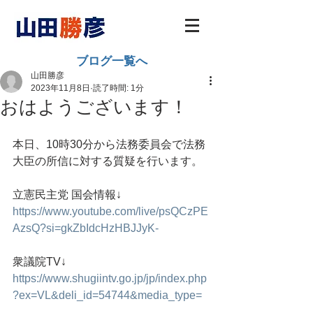
ブログ一覧へ
山田勝彦
2023年11月8日
読了時間: 1分
おはようございます！
本日、10時30分から法務委員会で法務
大臣の所信に対する質疑を行います。
立憲民主党 国会情報↓
https://www.youtube.com/live/psQCzPE
AzsQ?si=gkZbIdcHzHBJJyK-
衆議院TV↓
https://www.shugiintv.go.jp/jp/index.php
?ex=VL&deli_id=54744&media_type=