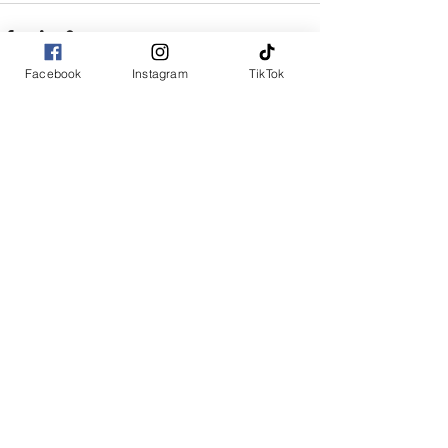
Facebook
Instagram
TikTok
コメント
コメントを追加…
（大村事務所）〒856-0805 長崎県大村市竹松本町859-1
TEL：
0957-46-3788
FAX：
0957-46-3789
©2026 山田勝彦 All Rights Reserved.